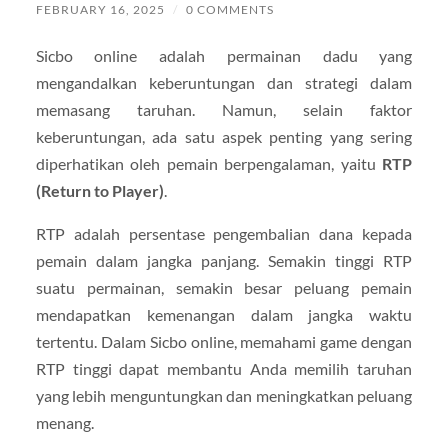
FEBRUARY 16, 2025
/
0 COMMENTS
Sicbo online adalah permainan dadu yang
mengandalkan keberuntungan dan strategi dalam
memasang taruhan. Namun, selain faktor
keberuntungan, ada satu aspek penting yang sering
diperhatikan oleh pemain berpengalaman, yaitu
RTP
(Return to Player)
.
RTP adalah persentase pengembalian dana kepada
pemain dalam jangka panjang. Semakin tinggi RTP
suatu permainan, semakin besar peluang pemain
mendapatkan kemenangan dalam jangka waktu
tertentu. Dalam Sicbo online, memahami game dengan
RTP tinggi dapat membantu Anda memilih taruhan
yang lebih menguntungkan dan meningkatkan peluang
menang.