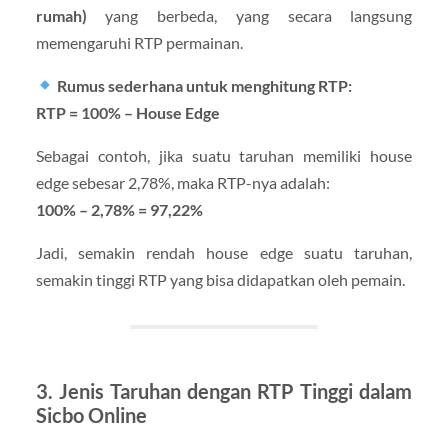
rumah)
yang berbeda, yang secara langsung
memengaruhi RTP permainan.
Rumus sederhana untuk menghitung RTP:
RTP = 100% – House Edge
Sebagai contoh, jika suatu taruhan memiliki house
edge sebesar 2,78%, maka RTP-nya adalah:
100% – 2,78% = 97,22%
Jadi, semakin rendah house edge suatu taruhan,
semakin tinggi RTP yang bisa didapatkan oleh pemain.
3. Jenis Taruhan dengan RTP Tinggi dalam
Sicbo Online