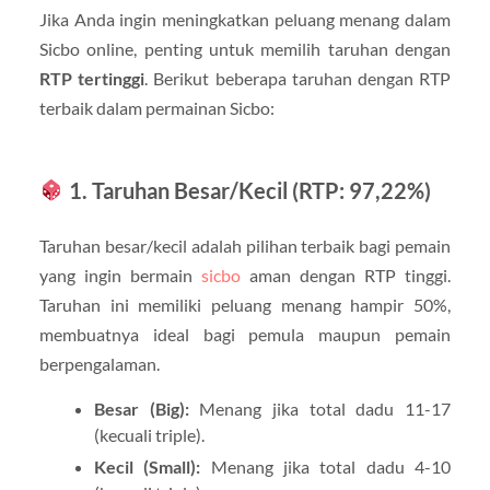
Jika Anda ingin meningkatkan peluang menang dalam
Sicbo online, penting untuk memilih taruhan dengan
RTP tertinggi
. Berikut beberapa taruhan dengan RTP
terbaik dalam permainan Sicbo:
1. Taruhan Besar/Kecil (RTP: 97,22%)
Taruhan besar/kecil adalah pilihan terbaik bagi pemain
yang ingin bermain
sicbo
aman dengan RTP tinggi.
Taruhan ini memiliki peluang menang hampir 50%,
membuatnya ideal bagi pemula maupun pemain
berpengalaman.
Besar (Big):
Menang jika total dadu 11-17
(kecuali triple).
Kecil (Small):
Menang jika total dadu 4-10