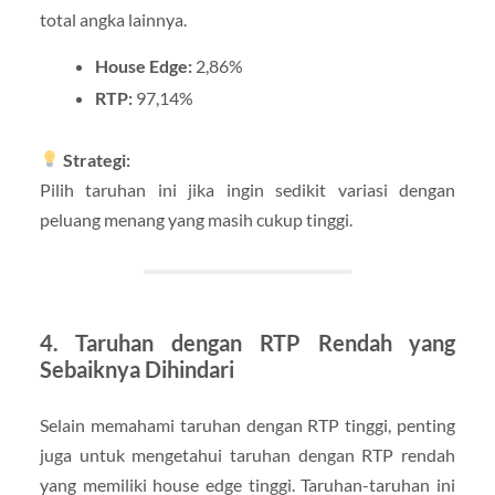
total angka lainnya.
House Edge:
2,86%
RTP:
97,14%
Strategi:
Pilih taruhan ini jika ingin sedikit variasi dengan
peluang menang yang masih cukup tinggi.
4. Taruhan dengan RTP Rendah yang
Sebaiknya Dihindari
Selain memahami taruhan dengan RTP tinggi, penting
juga untuk mengetahui taruhan dengan RTP rendah
yang memiliki house edge tinggi. Taruhan-taruhan ini