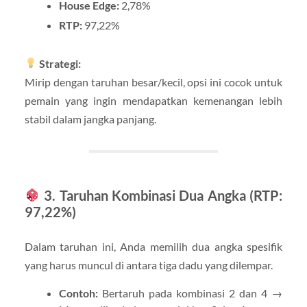
House Edge:
2,78%
RTP:
97,22%
Strategi:
Mirip dengan taruhan besar/kecil, opsi ini cocok untuk
pemain yang ingin mendapatkan kemenangan lebih
stabil dalam jangka panjang.
3. Taruhan Kombinasi Dua Angka (RTP:
97,22%)
Dalam taruhan ini, Anda memilih dua angka spesifik
yang harus muncul di antara tiga dadu yang dilempar.
Contoh:
Bertaruh pada kombinasi 2 dan 4 →