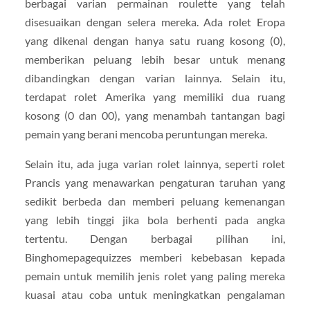
berbagai varian permainan roulette yang telah
disesuaikan dengan selera mereka. Ada rolet Eropa
yang dikenal dengan hanya satu ruang kosong (0),
memberikan peluang lebih besar untuk menang
dibandingkan dengan varian lainnya. Selain itu,
terdapat rolet Amerika yang memiliki dua ruang
kosong (0 dan 00), yang menambah tantangan bagi
pemain yang berani mencoba peruntungan mereka.
Selain itu, ada juga varian rolet lainnya, seperti rolet
Prancis yang menawarkan pengaturan taruhan yang
sedikit berbeda dan memberi peluang kemenangan
yang lebih tinggi jika bola berhenti pada angka
tertentu. Dengan berbagai pilihan ini,
Binghomepagequizzes memberi kebebasan kepada
pemain untuk memilih jenis rolet yang paling mereka
kuasai atau coba untuk meningkatkan pengalaman