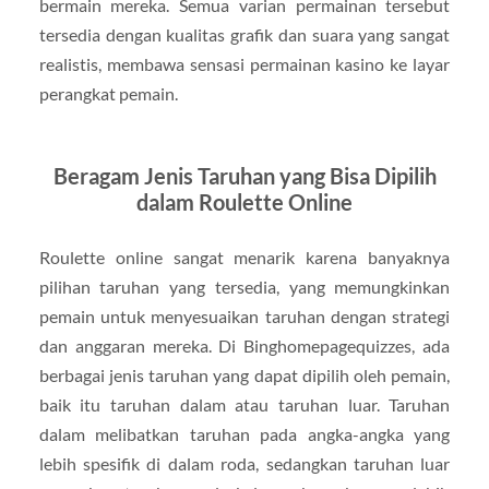
bermain mereka. Semua varian permainan tersebut
tersedia dengan kualitas grafik dan suara yang sangat
realistis, membawa sensasi permainan kasino ke layar
perangkat pemain.
Beragam Jenis Taruhan yang Bisa Dipilih
dalam Roulette Online
Roulette online sangat menarik karena banyaknya
pilihan taruhan yang tersedia, yang memungkinkan
pemain untuk menyesuaikan taruhan dengan strategi
dan anggaran mereka. Di Binghomepagequizzes, ada
berbagai jenis taruhan yang dapat dipilih oleh pemain,
baik itu taruhan dalam atau taruhan luar. Taruhan
dalam melibatkan taruhan pada angka-angka yang
lebih spesifik di dalam roda, sedangkan taruhan luar