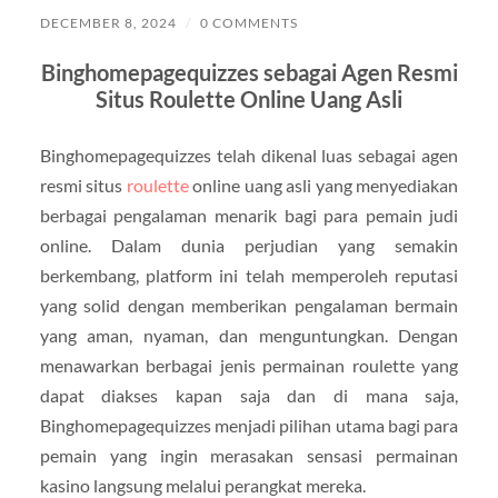
DECEMBER 8, 2024
/
0 COMMENTS
Binghomepagequizzes sebagai Agen Resmi
Situs Roulette Online Uang Asli
Binghomepagequizzes telah dikenal luas sebagai agen
resmi situs
roulette
online uang asli yang menyediakan
berbagai pengalaman menarik bagi para pemain judi
online. Dalam dunia perjudian yang semakin
berkembang, platform ini telah memperoleh reputasi
yang solid dengan memberikan pengalaman bermain
yang aman, nyaman, dan menguntungkan. Dengan
menawarkan berbagai jenis permainan roulette yang
dapat diakses kapan saja dan di mana saja,
Binghomepagequizzes menjadi pilihan utama bagi para
pemain yang ingin merasakan sensasi permainan
kasino langsung melalui perangkat mereka.