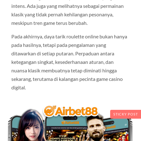
intens. Ada juga yang melihatnya sebagai permainan
klasik yang tidak pernah kehilangan pesonanya,
meskipun tren game terus berubah.
Pada akhirnya, daya tarik roulette online bukan hanya
pada hasilnya, tetapi pada pengalaman yang
ditawarkan di setiap putaran. Perpaduan antara
ketegangan singkat, kesederhanaan aturan, dan
nuansa klasik membuatnya tetap diminati hingga
sekarang, terutama di kalangan pecinta game casino
digital.
STICKY POST