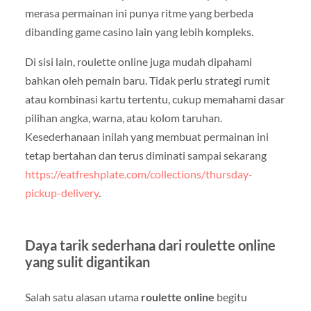
merasa permainan ini punya ritme yang berbeda
dibanding game casino lain yang lebih kompleks.
Di sisi lain, roulette online juga mudah dipahami
bahkan oleh pemain baru. Tidak perlu strategi rumit
atau kombinasi kartu tertentu, cukup memahami dasar
pilihan angka, warna, atau kolom taruhan.
Kesederhanaan inilah yang membuat permainan ini
tetap bertahan dan terus diminati sampai sekarang
https://eatfreshplate.com/collections/thursday-
pickup-delivery
.
Daya tarik sederhana dari roulette online
yang sulit digantikan
Salah satu alasan utama
roulette online
begitu