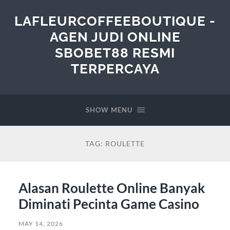
LAFLEURCOFFEEBOUTIQUE -
AGEN JUDI ONLINE
SBOBET88 RESMI
TERPERCAYA
SHOW MENU
TAG:
ROULETTE
Alasan Roulette Online Banyak
Diminati Pecinta Game Casino
MAY 14, 2026