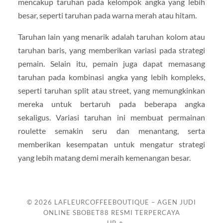
mencakup taruhan pada kelompok angka yang lebih
besar, seperti taruhan pada warna merah atau hitam.
Taruhan lain yang menarik adalah taruhan kolom atau
taruhan baris, yang memberikan variasi pada strategi
pemain. Selain itu, pemain juga dapat memasang
taruhan pada kombinasi angka yang lebih kompleks,
seperti taruhan split atau street, yang memungkinkan
mereka untuk bertaruh pada beberapa angka
sekaligus. Variasi taruhan ini membuat permainan
roulette semakin seru dan menantang, serta
memberikan kesempatan untuk mengatur strategi
yang lebih matang demi meraih kemenangan besar.
© 2026
LAFLEURCOFFEEBOUTIQUE – AGEN JUDI
ONLINE SBOBET88 RESMI TERPERCAYA
—
UP ↑