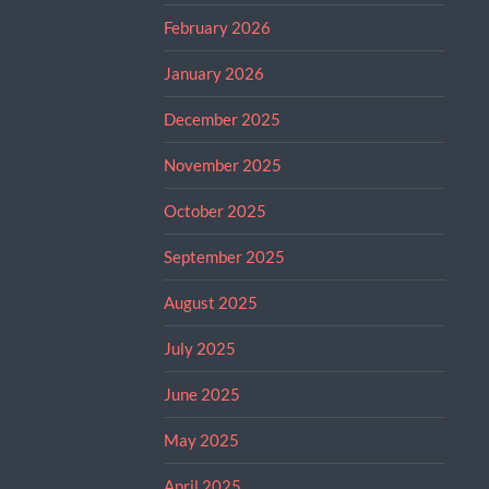
February 2026
January 2026
December 2025
November 2025
October 2025
September 2025
August 2025
July 2025
June 2025
May 2025
April 2025