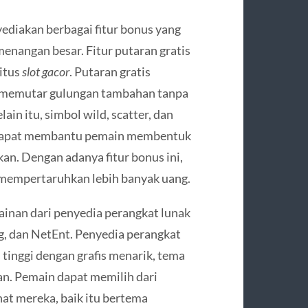
ediakan berbagai fitur bonus yang
nangan besar. Fitur putaran gratis
situs
slot gacor
. Putaran gratis
 memutar gulungan tambahan tanpa
in itu, simbol wild, scatter, dan
t dapat membantu pemain membentuk
n. Dengan adanya fitur bonus ini,
 mempertaruhkan lebih banyak uang.
nan dari penyedia perangkat lunak
g, dan NetEnt. Penyedia perangkat
s tinggi dengan grafis menarik, tema
n. Pemain dapat memilih dari
nat mereka, baik itu bertema