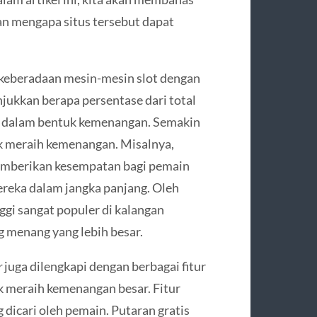
an mengapa situs tersebut dapat
keberadaan mesin-mesin slot dengan
jukkan berapa persentase dari total
n dalam bentuk kemenangan. Semakin
k meraih kemenangan. Misalnya,
memberikan kesempatan bagi pemain
reka dalam jangka panjang. Oleh
ggi sangat populer di kalangan
 menang yang lebih besar.
r
juga dilengkapi dengan berbagai fitur
 meraih kemenangan besar. Fitur
g dicari oleh pemain. Putaran gratis