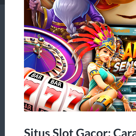
Situs Slot Gacor: Ca