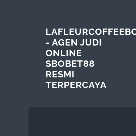
LAFLEURCOFFEEB
- AGEN JUDI
ONLINE
SBOBET88
RESMI
TERPERCAYA