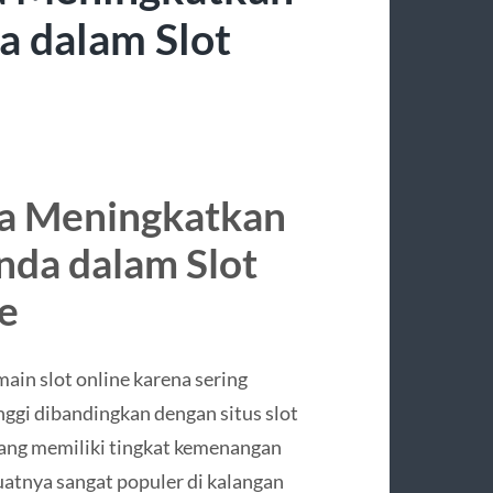
 dalam Slot
ara Meningkatkan
da dalam Slot
e
ain slot online karena sering
ggi dibandingkan dengan situs slot
ang memiliki tingkat kemenangan
uatnya sangat populer di kalangan