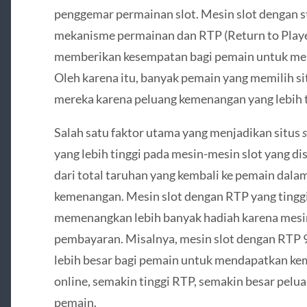
penggemar permainan slot. Mesin slot dengan 
mekanisme permainan dan RTP (Return to Playe
memberikan kesempatan bagi pemain untuk mera
Oleh karena itu, banyak pemain yang memilih s
mereka karena peluang kemenangan yang lebih t
Salah satu faktor utama yang menjadikan situs
s
yang lebih tinggi pada mesin-mesin slot yang d
dari total taruhan yang kembali ke pemain dala
kemenangan. Mesin slot dengan RTP yang tingg
memenangkan lebih banyak hadiah karena mesin
pembayaran. Misalnya, mesin slot dengan RTP
lebih besar bagi pemain untuk mendapatkan k
online, semakin tinggi RTP, semakin besar pel
pemain.