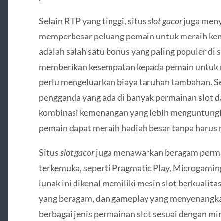
Selain RTP yang tinggi, situs
slot gacor
juga meny
memperbesar peluang pemain untuk meraih keme
adalah salah satu bonus yang paling populer di 
memberikan kesempatan kepada pemain untuk
perlu mengeluarkan biaya taruhan tambahan. Sela
pengganda yang ada di banyak permainan slo
kombinasi kemenangan yang lebih menguntungka
pemain dapat meraih hadiah besar tanpa harus
Situs
slot gacor
juga menawarkan beragam permai
terkemuka, seperti Pragmatic Play, Microgamin
lunak ini dikenal memiliki mesin slot berkualita
yang beragam, dan gameplay yang menyenangka
berbagai jenis permainan slot sesuai dengan mi