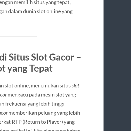
ngan memilih situs yang tepat,
an dalam dunia slot online yang
 Situs Slot Gacor –
ot yang Tepat
n slot online, menemukan situs
slot
acor
mengacu pada mesin slot yang
 frekuensi yang lebih tinggi
acor
memberikan peluang yang lebih
rkat RTP (Return to Player) yang
alam artikel ini, kita akan membahas