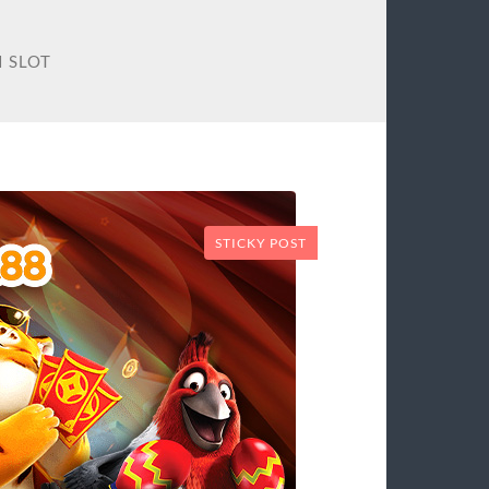
I SLOT
STICKY POST