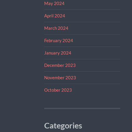
May 2024
April 2024
March 2024
February 2024
January 2024
December 2023
November 2023
October 2023
Categories