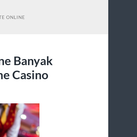
TE ONLINE
ine Banyak
me Casino