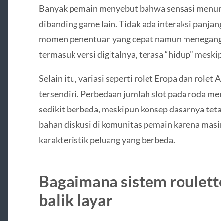
Banyak pemain menyebut bahwa sensasi menungg
dibanding game lain. Tidak ada interaksi panja
momen penentuan yang cepat namun menegangka
termasuk versi digitalnya, terasa “hidup” meski
Selain itu, variasi seperti rolet Eropa dan role
tersendiri. Perbedaan jumlah slot pada roda 
sedikit berbeda, meskipun konsep dasarnya tetap
bahan diskusi di komunitas pemain karena mas
karakteristik peluang yang berbeda.
Bagaimana sistem roulette
balik layar