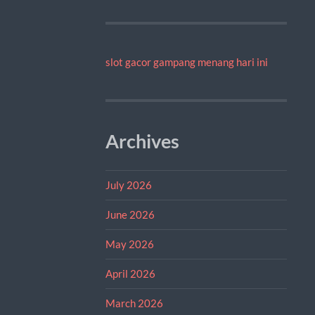
slot gacor gampang menang hari ini
Archives
July 2026
June 2026
May 2026
April 2026
March 2026