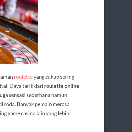
mainan
roulette
yang cukup sering
tal. Daya tarik dari
roulette online
 juga sensasi sederhana namun
r di roda. Banyak pemain merasa
ng game casino lain yang lebih