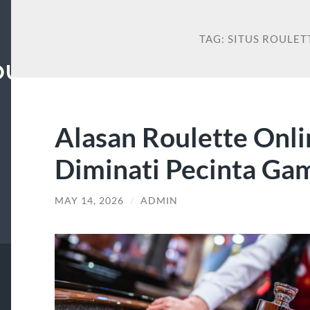
TAG:
SITUS ROULET
OUTIQUE
Alasan Roulette Onl
Diminati Pecinta Ga
MAY 14, 2026
/
ADMIN