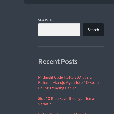
SEARCH
Search
Recent Posts
Midnight Code TOTO SLOT: Jalur
Rahasia Menuju Agen Toto 4D Resmi
Paling Trending Hari Ini
Slot 10 Ribu Favorit dengan Tema
Variatif