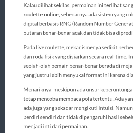
Kalau dilihat sekilas, permainan ini terlihat sa
roulette online
, sebenarnya ada sistem yang cu
digital berbasis RNG (Random Number Generato
putaran benar-benar acak dan tidak bisa dipredi
Pada live roulette, mekanismenya sedikit berbe
dan roda fisik yang disiarkan secara real-time. I
seolah-olah pemain benar-benar berada di mej
yang justru lebih menyukai format ini karena di
Menariknya, meskipun ada unsur keberuntunga
tetap mencoba membaca pola tertentu. Ada yan
ada juga yang sekadar mengikuti intuisi. Namun 
berdiri sendiri dan tidak dipengaruhi hasil seb
menjadi inti dari permainan.