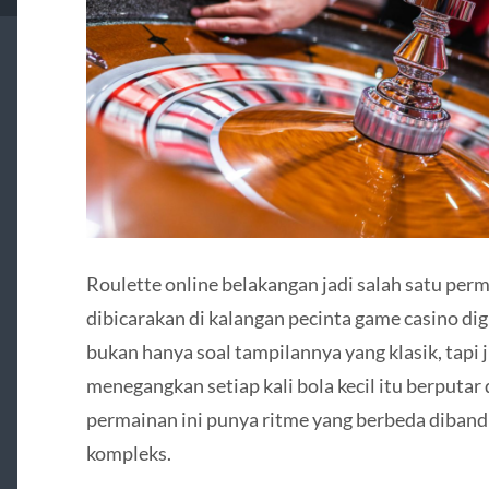
Roulette online belakangan jadi salah satu per
dibicarakan di kalangan pecinta game casino digi
bukan hanya soal tampilannya yang klasik, tapi
menegangkan setiap kali bola kecil itu berputa
permainan ini punya ritme yang berbeda dibandi
kompleks.