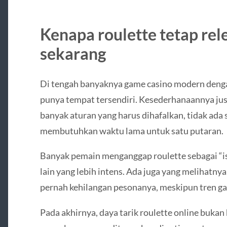
Kenapa roulette tetap re
sekarang
Di tengah banyaknya game casino modern dengan
punya tempat tersendiri. Kesederhanaannya jus
banyak aturan yang harus dihafalkan, tidak ada s
membutuhkan waktu lama untuk satu putaran.
Banyak pemain menganggap roulette sebagai “is
lain yang lebih intens. Ada juga yang melihatny
pernah kehilangan pesonanya, meskipun tren g
Pada akhirnya, daya tarik roulette online bukan