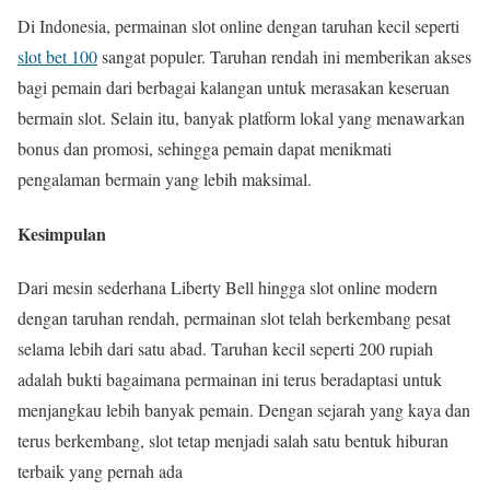
Di Indonesia, permainan slot online dengan taruhan kecil seperti
slot bet 100
sangat populer. Taruhan rendah ini memberikan akses
bagi pemain dari berbagai kalangan untuk merasakan keseruan
bermain slot. Selain itu, banyak platform lokal yang menawarkan
bonus dan promosi, sehingga pemain dapat menikmati
pengalaman bermain yang lebih maksimal.
Kesimpulan
Dari mesin sederhana Liberty Bell hingga slot online modern
dengan taruhan rendah, permainan slot telah berkembang pesat
selama lebih dari satu abad. Taruhan kecil seperti 200 rupiah
adalah bukti bagaimana permainan ini terus beradaptasi untuk
menjangkau lebih banyak pemain. Dengan sejarah yang kaya dan
terus berkembang, slot tetap menjadi salah satu bentuk hiburan
terbaik yang pernah ada