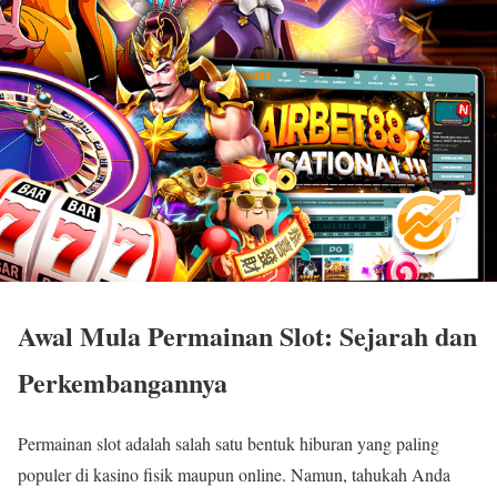
Awal Mula Permainan Slot: Sejarah dan
Perkembangannya
Permainan slot adalah salah satu bentuk hiburan yang paling
populer di kasino fisik maupun online. Namun, tahukah Anda