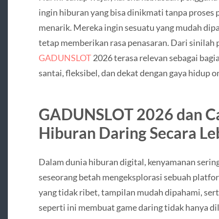
ingin hiburan yang bisa dinikmati tanpa proses 
menarik. Mereka ingin sesuatu yang mudah dipa
tetap memberikan rasa penasaran. Dari sinila
GADUNSLOT
2026 terasa relevan sebagai bagia
santai, fleksibel, dan dekat dengan gaya hidup o
GADUNSLOT 2026 dan Ca
Hiburan Daring Secara Le
Dalam dunia hiburan digital, kenyamanan serin
seseorang betah mengeksplorasi sebuah platfor
yang tidak ribet, tampilan mudah dipahami, sert
seperti ini membuat game daring tidak hanya dil