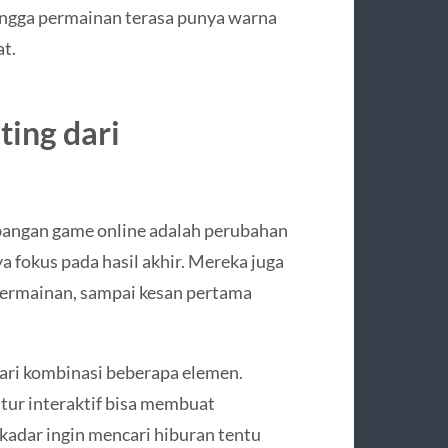
ngga permainan terasa punya warna
t.
ting dari
mbangan game online adalah perubahan
a fokus pada hasil akhir. Mereka juga
permainan, sampai kesan pertama
ari kombinasi beberapa elemen.
fitur interaktif bisa membuat
kadar ingin mencari hiburan tentu