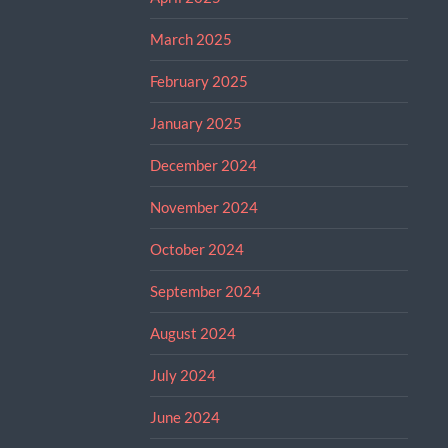
March 2025
February 2025
January 2025
December 2024
November 2024
October 2024
September 2024
August 2024
July 2024
June 2024