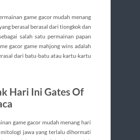
 permainan game gacor mudah menang
ang berasal berasal dari tiongkok dan
 sebagai salah satu permainan papan
 game gacor game mahjong wins adalah
asal dari batu-batu atau kartu-kartu
k Hari Ini Gates Of
aca
ainan game gacor mudah menang hari
h mitologi jawa yang terlalu dihormati