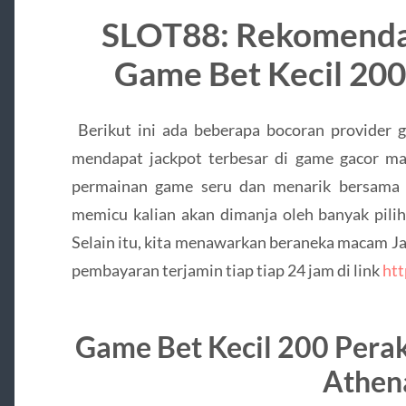
SLOT88: Rekomenda
Game Bet Kecil 200 
Berikut ini ada beberapa bocoran provider 
mendapat jackpot terbesar di game gacor m
permainan game seru dan menarik bersama Ja
memicu kalian akan dimanja oleh banyak pilih
Selain itu, kita menawarkan beraneka macam Ja
pembayaran terjamin tiap tiap 24 jam di link
htt
Game Bet Kecil 200 Perak
Athen