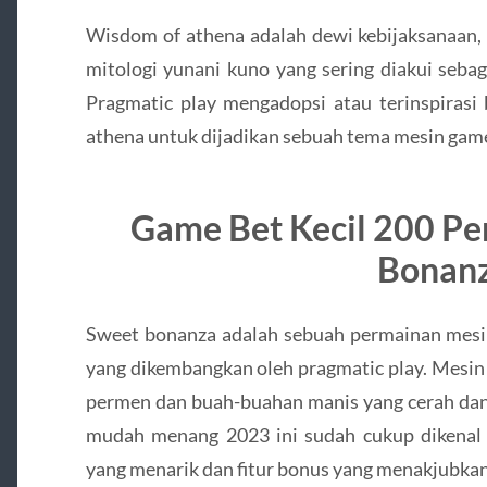
Wisdom of athena adalah dewi kebijaksanaan, s
mitologi yunani kuno yang sering diakui sebag
Pragmatic play mengadopsi atau terinspirasi b
athena untuk dijadikan sebuah tema mesin gam
Game Bet Kecil 200 Per
Bonan
Sweet bonanza adalah sebuah permainan mesi
yang dikembangkan oleh pragmatic play. Mesin
permen dan buah-buahan manis yang cerah dan
mudah menang 2023 ini sudah cukup dikenal 
yang menarik dan fitur bonus yang menakjubkan