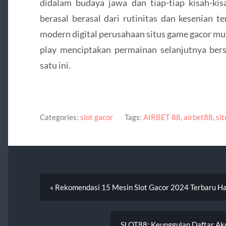
didalam budaya jawa dan tiap-tiap kisah-kis
berasal berasal dari rutinitas dan kesenian 
modern digital perusahaan situs game gacor mu
play menciptakan permainan selanjutnya be
satu ini.
Categories:
slot gacor
Tags:
AIRBET 88
,
airbet88
,
sit
« Rekomendasi 15 Mesin Slot Gacor 2024 Terbaru Har
SLOT88: Keunggulan Daftar Aku