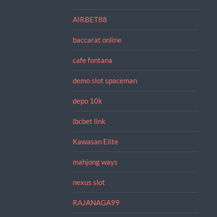
AIRBET88
baccarat online
cafe fontana
demo slot spaceman
depo 10k
ibcbet link
Kawasan Elite
mahjong ways
nexus slot
RAJANAGA99