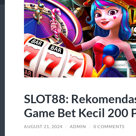
SLOT88: Rekomendas
Game Bet Kecil 200 P
AUGUST 21, 2024
/
ADMIN
/
0 COMMENTS